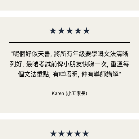
★
★
★
★
★
“呢個好似天書, 將所有年級要學嘅文法清晰
列好, 最啱考試前俾小朋友快睇一次, 重溫每
個文法重點, 有咩唔明, 仲有導師講解“
Karen (小五家長)
★
★
★
★
★