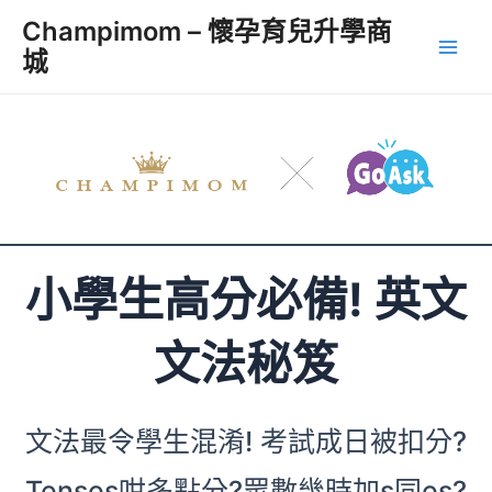
跳
Champimom – 懷孕育兒升學商
至
城
Main
主
要
Men
內
容
小學生高分必備! 英文
文法秘笈
文法最令學生混淆! 考試成日被扣分?
Tenses咁多點分?眾數幾時加s同es?